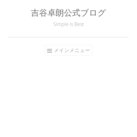
吉谷卓朗公式ブログ
コ
ン
Simple is Best
テ
ン
ツ
メインメニュー
へ
ス
キ
ッ
プ