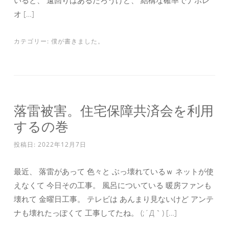
いると、 遠回りはあるだろうけど、 結構な確率でナポレ
オ […]
カテゴリー:
僕が書きました。
落雷被害。住宅保障共済会を利用
するの巻
投稿日:
2022年12月7日
最近、 落雷があって 色々と ぶっ壊れているｗ ネットが使
えなくて 今日その工事。 風呂についている 暖房ファンも
壊れて 金曜日工事。 テレビは あんまり見ないけど アンテ
ナも壊れたっぽくて 工事してたね。 (;´Д｀) […]