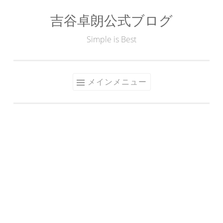
吉谷卓朗公式ブログ
コ
ン
Simple is Best
テ
ン
ツ
メインメニュー
へ
ス
キ
ッ
プ