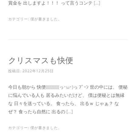
賞金を 出しますよ！！！ って言うコンテ […]
カテゴリー:
僕が書きました。
クリスマスも快便
投稿日:
2022年12月25日
今日も朝から 快便(((((((((((っ･ω･)っ ﾌﾞｰﾝ 世の中には、 便秘
に悩んでいる人も 居るみたいだけど、 僕は便秘とは無縁
な 日々を送っている。 食ったら、 出るｗ じゃぁ？ な
ぜ？ 食ったら自然に 出るの […]
カテゴリー:
僕が書きました。