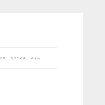
の声
奇跡の対談
ポイ活