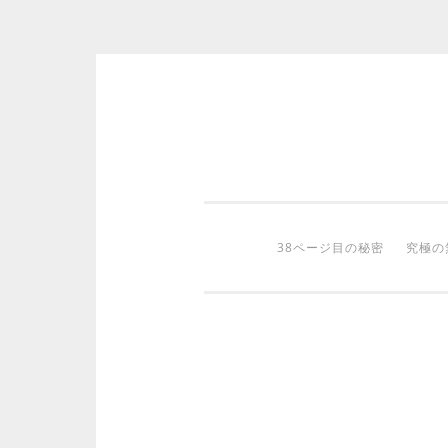
コ
ン
テ
ン
ツ
38ページ目の秘密
究極の
へ
ス
キ
ッ
プ