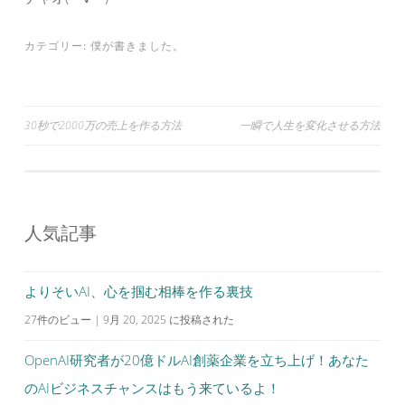
カテゴリー:
僕が書きました。
投
30秒で2000万の売上を作る方法
一瞬で人生を変化させる方法
稿
ナ
ビ
人気記事
ゲ
ー
シ
よりそいAI、心を掴む相棒を作る裏技
ョ
27件のビュー
|
9月 20, 2025 に投稿された
ン
OpenAI研究者が20億ドルAI創薬企業を立ち上げ！あなた
のAIビジネスチャンスはもう来ているよ！