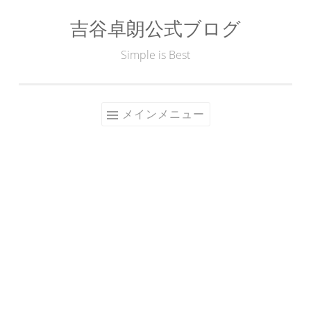
吉谷卓朗公式ブログ
コ
ン
Simple is Best
テ
ン
ツ
メインメニュー
へ
ス
キ
ッ
プ