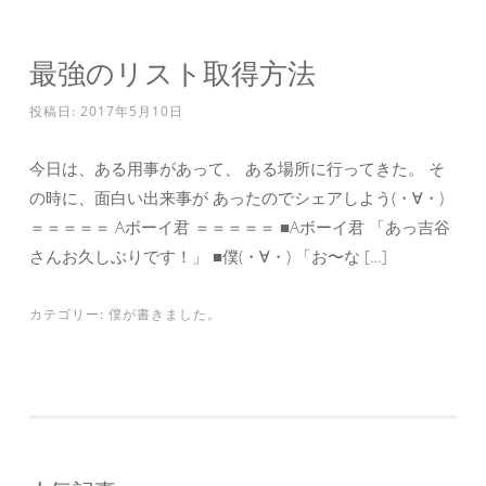
最強のリスト取得方法
投稿日:
2017年5月10日
今日は、ある用事があって、 ある場所に行ってきた。 そ
の時に、面白い出来事が あったのでシェアしよう(・∀・)
＝＝＝＝＝ Aボーイ君 ＝＝＝＝＝ ■Aボーイ君 「あっ吉谷
さんお久しぶりです！」 ■僕(・∀・) 「お〜な […]
カテゴリー:
僕が書きました。