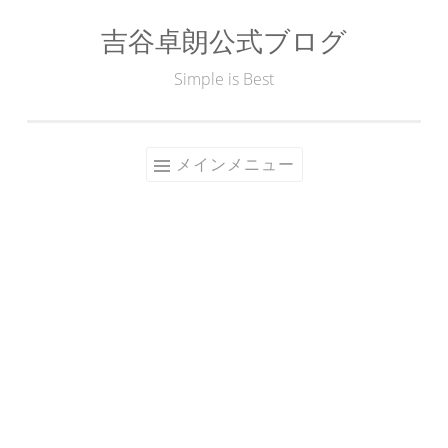
吉谷卓朗公式ブログ
コ
ン
Simple is Best
テ
ン
ツ
メインメニュー
へ
ス
キ
ッ
プ