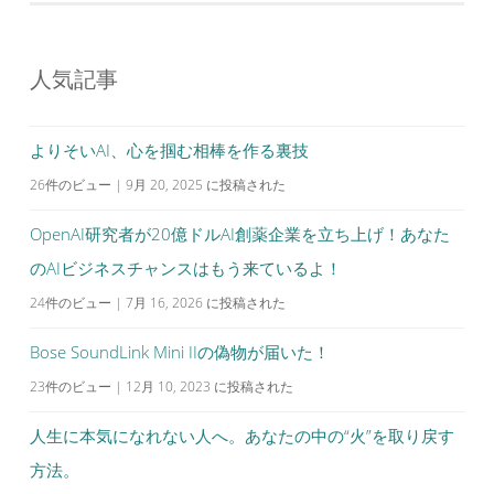
ナ
ビ
人気記事
ゲ
ー
シ
よりそいAI、心を掴む相棒を作る裏技
ョ
26件のビュー
|
9月 20, 2025 に投稿された
ン
OpenAI研究者が20億ドルAI創薬企業を立ち上げ！あなた
のAIビジネスチャンスはもう来ているよ！
24件のビュー
|
7月 16, 2026 に投稿された
Bose SoundLink Mini IIの偽物が届いた！
23件のビュー
|
12月 10, 2023 に投稿された
人生に本気になれない人へ。あなたの中の“火”を取り戻す
方法。