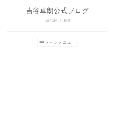
吉谷卓朗公式ブログ
コ
ン
Simple is Best
テ
ン
ツ
メインメニュー
へ
ス
キ
ッ
プ