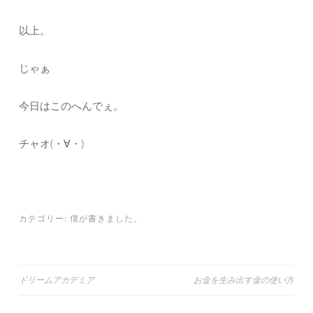
以上。
じゃぁ
今日はこのへんでぇ。
チャオ(・∀・)
カテゴリー:
僕が書きました。
投
ドリームアカデミア
お金を生み出す金の使い方
稿