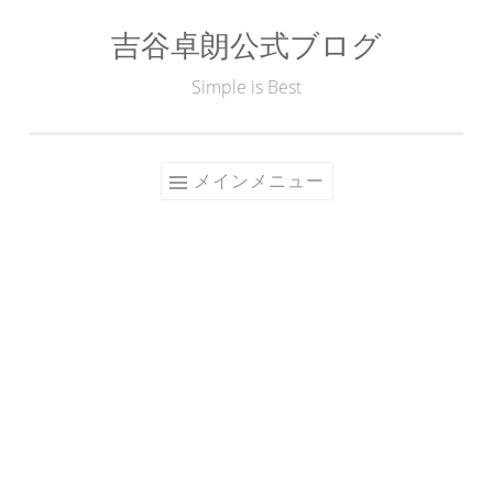
吉谷卓朗公式ブログ
コ
ン
Simple is Best
テ
ン
ツ
メインメニュー
へ
ス
キ
ッ
プ