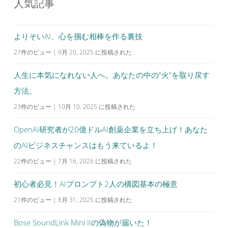
人気記事
ゲ
ー
シ
よりそいAI、心を掴む相棒を作る裏技
ョ
27件のビュー
|
9月 20, 2025 に投稿された
ン
人生に本気になれない人へ。あなたの中の“火”を取り戻す
方法。
23件のビュー
|
10月 10, 2025 に投稿された
OpenAI研究者が20億ドルAI創薬企業を立ち上げ！あなた
のAIビジネスチャンスはもう来ているよ！
22件のビュー
|
7月 16, 2026 に投稿された
初心者必見！AIプロンプト2人の構図基本の極意
21件のビュー
|
8月 31, 2025 に投稿された
Bose SoundLink Mini IIの偽物が届いた！