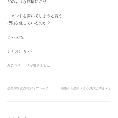
どのような感情にさせ、
コメントを書いてしまうと言う
行動を促しているのか？
じゃぁね。
チャオ(・∀・)
カテゴリー:
僕が書きました。
投
塾生限定の超特別オファー？
沖縄から塾生さんが遊びに来ます！
稿
ナ
ビ