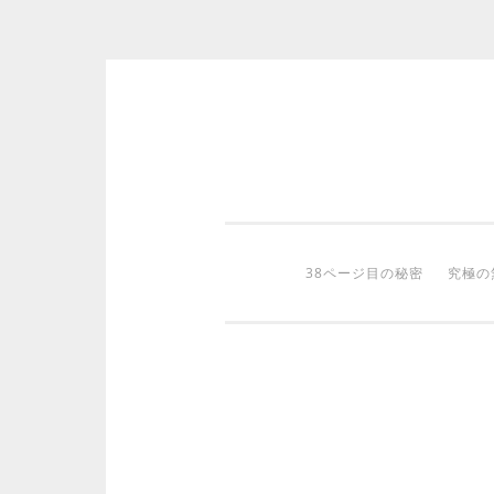
コ
ン
テ
ン
ツ
38ページ目の秘密
究極の
へ
ス
キ
ッ
プ