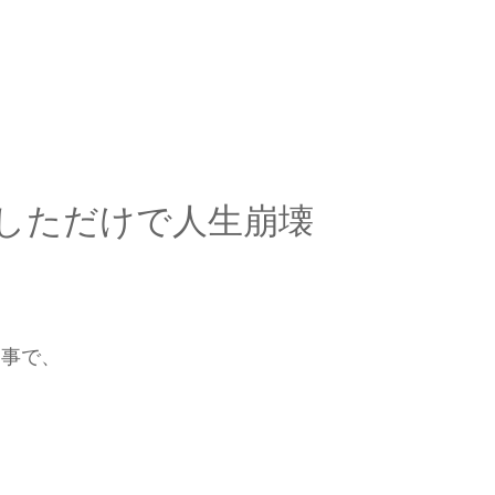
習しただけで人生崩壊
朗
う事で、