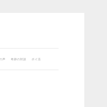
の声
奇跡の対談
ポイ活