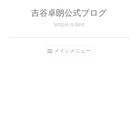
吉谷卓朗公式ブログ
コ
ン
Simple is Best
テ
ン
ツ
メインメニュー
へ
ス
キ
ッ
プ