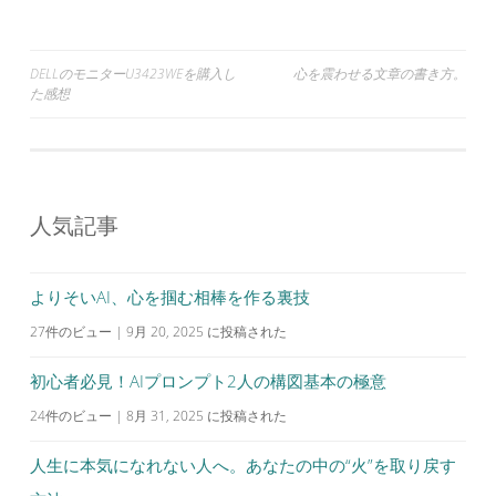
投
DELLのモニターU3423WEを購入し
心を震わせる文章の書き方。
た感想
稿
ナ
ビ
ゲ
人気記事
ー
シ
よりそいAI、心を掴む相棒を作る裏技
ョ
27件のビュー
|
9月 20, 2025 に投稿された
ン
初心者必見！AIプロンプト2人の構図基本の極意
24件のビュー
|
8月 31, 2025 に投稿された
人生に本気になれない人へ。あなたの中の“火”を取り戻す