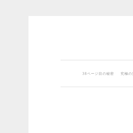
コ
ン
テ
ン
ツ
38ページ目の秘密
究極の
へ
ス
キ
ッ
プ