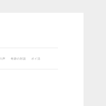
の声
奇跡の対談
ポイ活