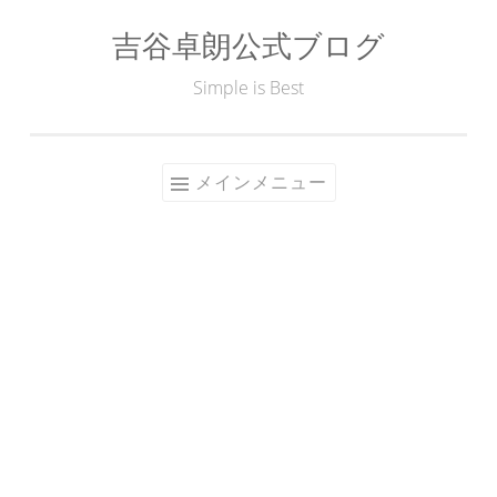
吉谷卓朗公式ブログ
コ
ン
Simple is Best
テ
ン
ツ
メインメニュー
へ
ス
キ
ッ
プ