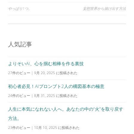
投
やっぱり1つ。
妄想世界から抜け出す方法
稿
ナ
ビ
人気記事
ゲ
ー
シ
よりそいAI、心を掴む相棒を作る裏技
ョ
27件のビュー
|
9月 20, 2025 に投稿された
ン
初心者必見！AIプロンプト2人の構図基本の極意
24件のビュー
|
8月 31, 2025 に投稿された
人生に本気になれない人へ。あなたの中の“火”を取り戻す
方法。
23件のビュー
|
10月 10, 2025 に投稿された