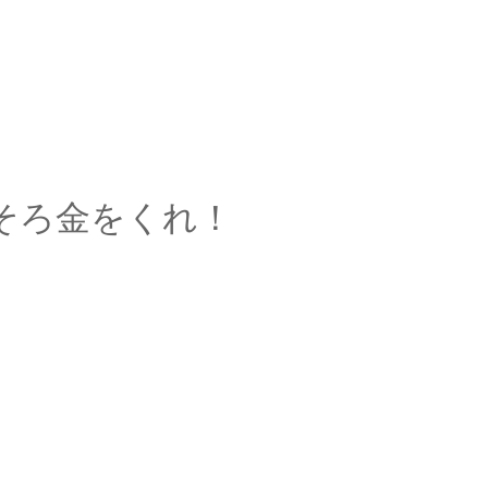
そろ金をくれ！
朗
、