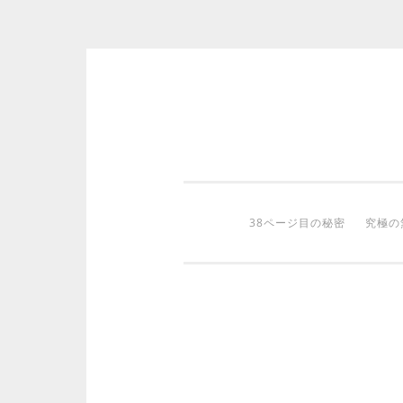
コ
ン
テ
ン
ツ
38ページ目の秘密
究極の
へ
ス
キ
ッ
プ