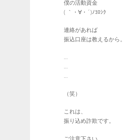
僕の活動資金
( ｀・∀・´)ﾉﾖﾛｼｸ
連絡があれば
振込口座は教えるから。
…
…
…
（笑）
これは、
振り込め詐欺です。
ご注意下さい。