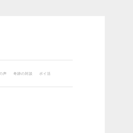
の声
奇跡の対談
ポイ活