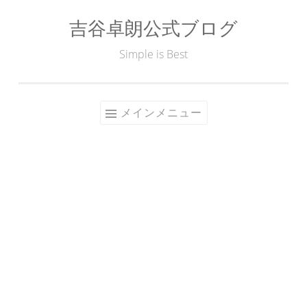
吉谷卓朗公式ブログ
コ
ン
Simple is Best
テ
ン
ツ
メインメニュー
へ
ス
キ
ッ
プ