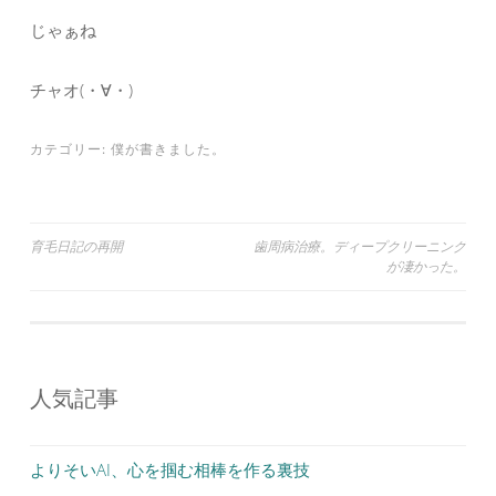
じゃぁね
チャオ(・∀・)
カテゴリー:
僕が書きました。
投
育毛日記の再開
歯周病治療。ディープクリーニング
が凄かった。
稿
ナ
ビ
ゲ
人気記事
ー
シ
よりそいAI、心を掴む相棒を作る裏技
ョ