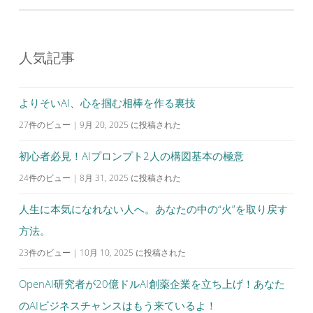
ナ
ビ
人気記事
ゲ
ー
シ
よりそいAI、心を掴む相棒を作る裏技
ョ
27件のビュー
|
9月 20, 2025 に投稿された
ン
初心者必見！AIプロンプト2人の構図基本の極意
24件のビュー
|
8月 31, 2025 に投稿された
人生に本気になれない人へ。あなたの中の“火”を取り戻す
方法。
23件のビュー
|
10月 10, 2025 に投稿された
OpenAI研究者が20億ドルAI創薬企業を立ち上げ！あなた
のAIビジネスチャンスはもう来ているよ！