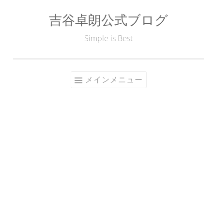
吉谷卓朗公式ブログ
コ
ン
Simple is Best
テ
ン
ツ
メインメニュー
へ
ス
キ
ッ
プ