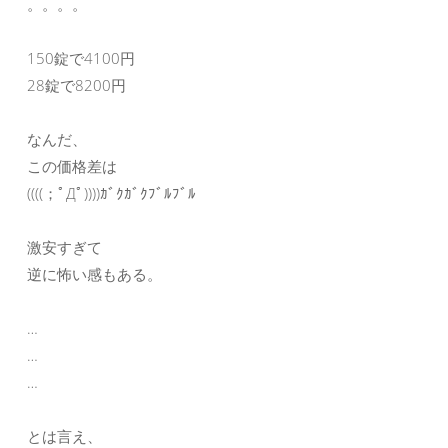
。。。。
150錠で4100円
28錠で8200円
なんだ、
この価格差は
((((；ﾟДﾟ))))ｶﾞｸｶﾞｸﾌﾞﾙﾌﾞﾙ
激安すぎて
逆に怖い感もある。
…
…
…
とは言え、