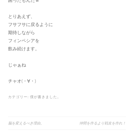
困ったもんだｗ
とりあえず、
フサフサに戻るように
期待しながら
フィンペシアを
飲み続けます。
じゃぁね
チャオ(・∀・)
カテゴリー:
僕が書きました。
投
脳を変えるべき理由。
仲間を作るより戦友を作れ！
稿