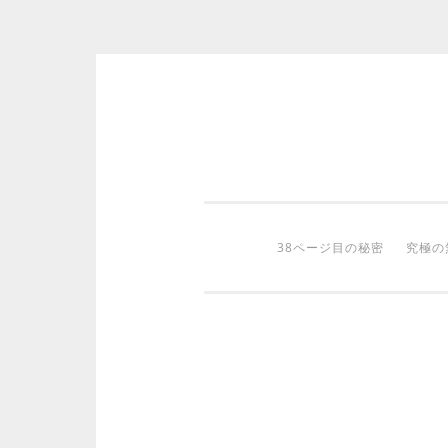
コ
ン
テ
ン
ツ
38ページ目の秘密
究極の
へ
ス
キ
ッ
プ