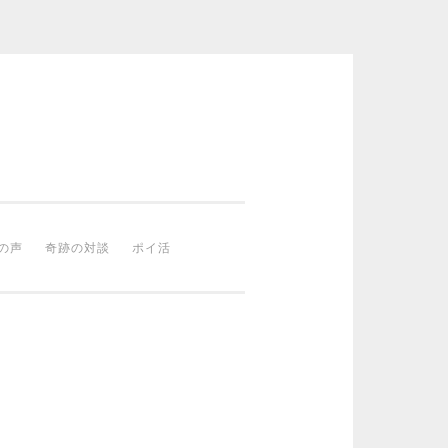
の声
奇跡の対談
ポイ活