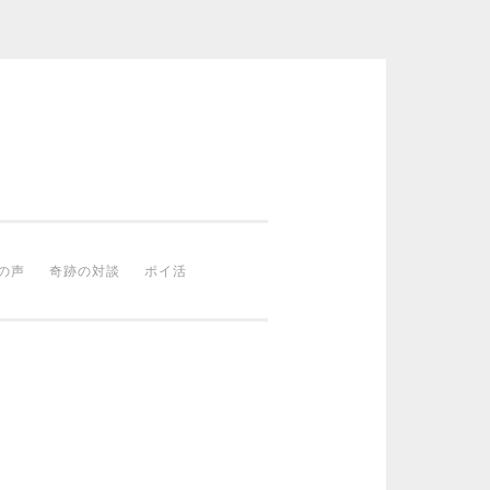
の声
奇跡の対談
ポイ活