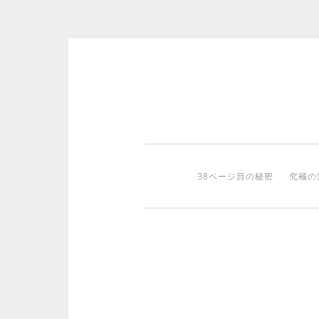
コ
ン
テ
ン
ツ
38ページ目の秘密
究極の
へ
ス
キ
ッ
プ