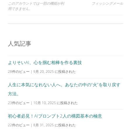
投
このアカウントでは一部の機能が利
フィッシングメール
用できません。
稿
ナ
ビ
ゲ
人気記事
ー
シ
よりそいAI、心を掴む相棒を作る裏技
ョ
28件のビュー
|
9月 20, 2025 に投稿された
ン
人生に本気になれない人へ。あなたの中の“火”を取り戻す
方法。
23件のビュー
|
10月 10, 2025 に投稿された
初心者必見！AIプロンプト2人の構図基本の極意
22件のビュー
|
8月 31, 2025 に投稿された