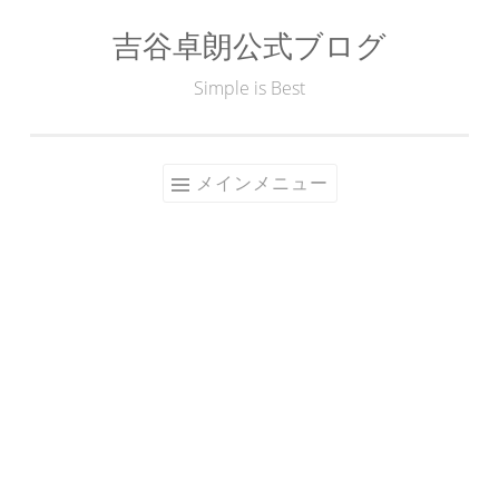
吉谷卓朗公式ブログ
コ
ン
Simple is Best
テ
ン
ツ
メインメニュー
へ
ス
キ
ッ
プ