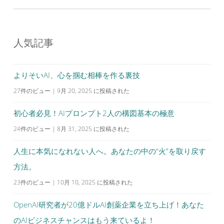
稿
ナ
ビ
人気記事
ゲ
ー
シ
よりそいAI、心を掴む相棒を作る裏技
ョ
27件のビュー
|
9月 20, 2025 に投稿された
ン
初心者必見！AIプロンプト2人の構図基本の極意
24件のビュー
|
8月 31, 2025 に投稿された
人生に本気になれない人へ。あなたの中の“火”を取り戻す
方法。
23件のビュー
|
10月 10, 2025 に投稿された
OpenAI研究者が20億ドルAI創薬企業を立ち上げ！あなた
のAIビジネスチャンスはもう来ているよ！