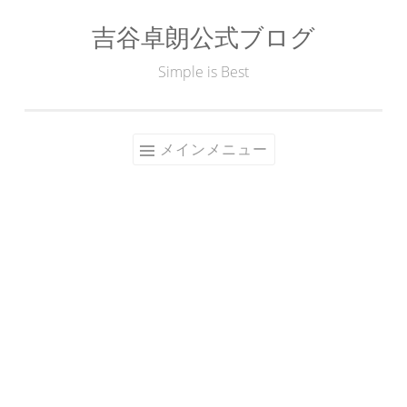
吉谷卓朗公式ブログ
コ
ン
Simple is Best
テ
ン
ツ
メインメニュー
へ
ス
キ
ッ
プ