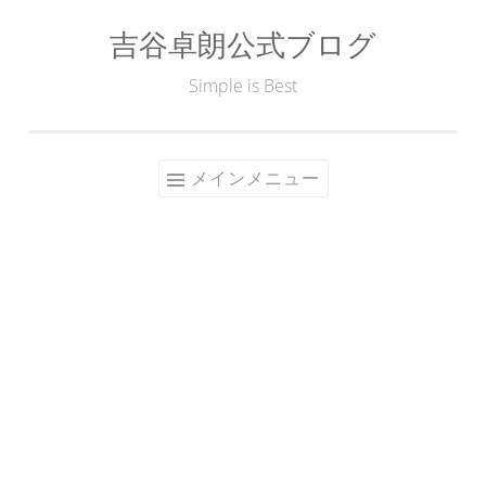
吉谷卓朗公式ブログ
コ
ン
Simple is Best
テ
ン
ツ
メインメニュー
へ
ス
キ
ッ
プ