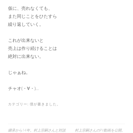
仮に、売れなくても、
また同じことをひたすら
繰り返していく。
これが出来ないと
売上は作り続けることは
絶対に出来ない。
じゃぁね。
チャオ(・∀・)…
カテゴリー:
僕が書きました。
投
継承から14年。村上宗嗣さんと対談
村上宗嗣さんのPV動画を公開。