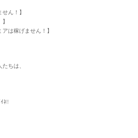
ません！】
！】
ミアは稼げません！】
人たちは、
ﾈ!!