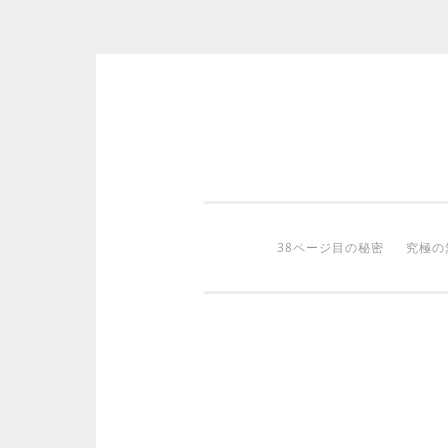
コ
ン
テ
ン
ツ
38ページ目の秘密
究極の
へ
ス
キ
ッ
プ