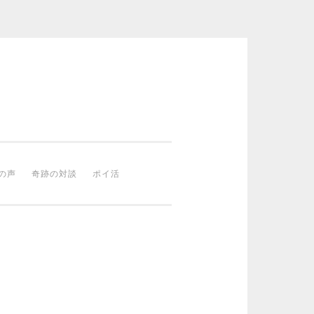
の声
奇跡の対談
ポイ活