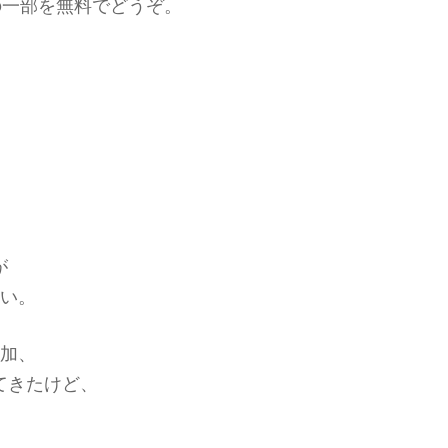
の一部を無料でどうぞ。
が
らい。
追加、
てきたけど、