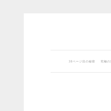
コ
ン
テ
ン
ツ
38ページ目の秘密
究極の
へ
ス
キ
ッ
プ