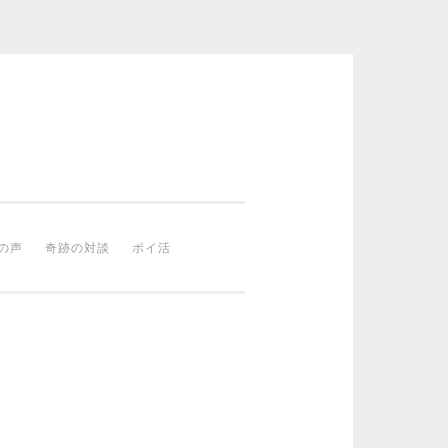
の声
奇跡の対談
ポイ活