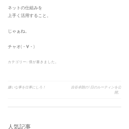
ネットの仕組みを
上手く活用すること。
じゃぁね。
チャオ(・∀・)
カテゴリー:
僕が書きました。
投
嫌いな事を仕事にしろ！
吉谷卓朗の1日のルーティンを公
開。
稿
ナ
ビ
ゲ
人気記事