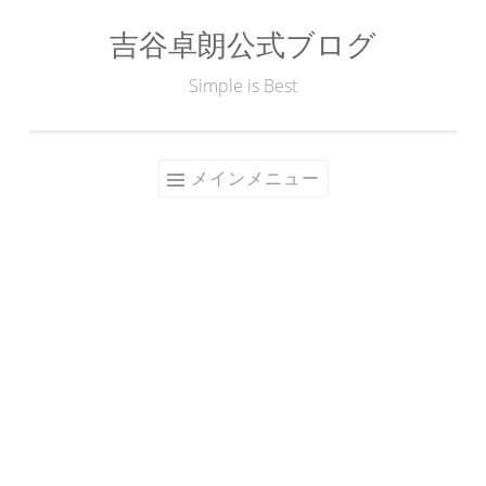
吉谷卓朗公式ブログ
コ
ン
Simple is Best
テ
ン
ツ
メインメニュー
へ
ス
キ
ッ
プ