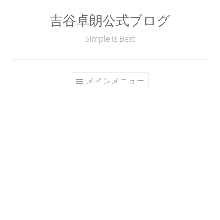
吉谷卓朗公式ブログ
コ
ン
Simple is Best
テ
ン
ツ
メインメニュー
へ
ス
キ
ッ
プ