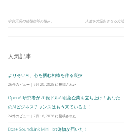
投
中村天風の積極精神の極み。
人生を大逆転させる方法
稿
ナ
ビ
人気記事
ゲ
ー
シ
よりそいAI、心を掴む相棒を作る裏技
ョ
26件のビュー
|
9月 20, 2025 に投稿された
ン
OpenAI研究者が20億ドルAI創薬企業を立ち上げ！あなた
のAIビジネスチャンスはもう来ているよ！
24件のビュー
|
7月 16, 2026 に投稿された
Bose SoundLink Mini IIの偽物が届いた！