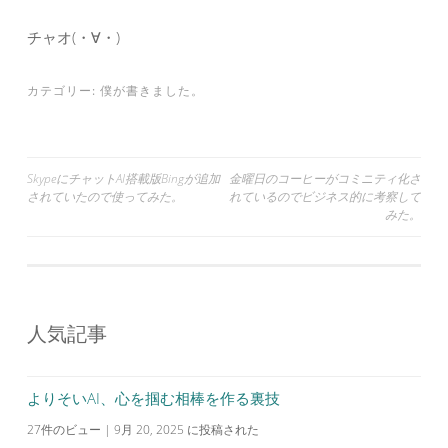
チャオ(・∀・)
カテゴリー:
僕が書きました。
投
SkypeにチャットAI搭載版Bingが追加
金曜日のコーヒーがコミニティ化さ
されていたので使ってみた。
れているのでビジネス的に考察して
稿
みた。
ナ
ビ
ゲ
ー
人気記事
シ
ョ
よりそいAI、心を掴む相棒を作る裏技
ン
27件のビュー
|
9月 20, 2025 に投稿された