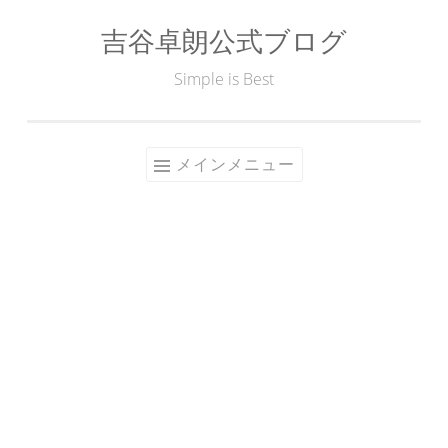
吉谷卓朗公式ブログ
コ
ン
Simple is Best
テ
ン
ツ
メインメニュー
へ
ス
キ
ッ
プ