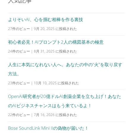
人気記事
ゲ
ー
シ
よりそいAI、心を掴む相棒を作る裏技
ョ
27件のビュー
|
9月 20, 2025 に投稿された
ン
初心者必見！AIプロンプト2人の構図基本の極意
24件のビュー
|
8月 31, 2025 に投稿された
人生に本気になれない人へ。あなたの中の“火”を取り戻す
方法。
23件のビュー
|
10月 10, 2025 に投稿された
OpenAI研究者が20億ドルAI創薬企業を立ち上げ！あなた
のAIビジネスチャンスはもう来ているよ！
22件のビュー
|
7月 16, 2026 に投稿された
Bose SoundLink Mini IIの偽物が届いた！