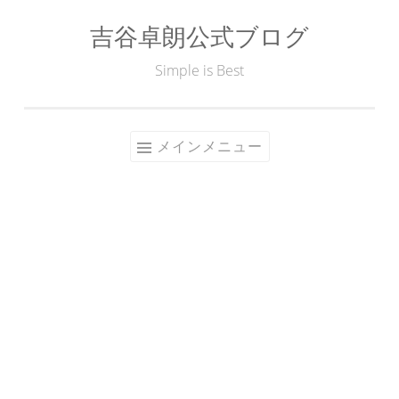
吉谷卓朗公式ブログ
コ
ン
Simple is Best
テ
ン
ツ
メインメニュー
へ
ス
キ
ッ
プ