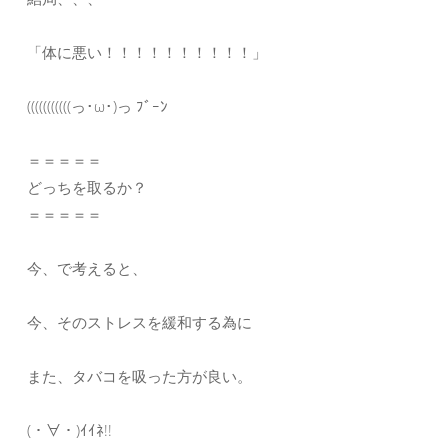
「体に悪い！！！！！！！！！！」
(((((((((((っ･ω･)っ ﾌﾞｰﾝ
＝＝＝＝＝
どっちを取るか？
＝＝＝＝＝
今、で考えると、
今、そのストレスを緩和する為に
また、タバコを吸った方が良い。
(・∀・)ｲｲﾈ!!