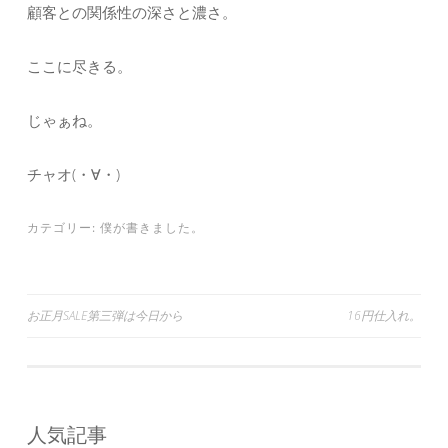
顧客との関係性の深さと濃さ。
ここに尽きる。
じゃぁね。
チャオ(・∀・)
カテゴリー:
僕が書きました。
投
お正月SALE第三弾は今日から
16円仕入れ。
稿
ナ
ビ
人気記事
ゲ