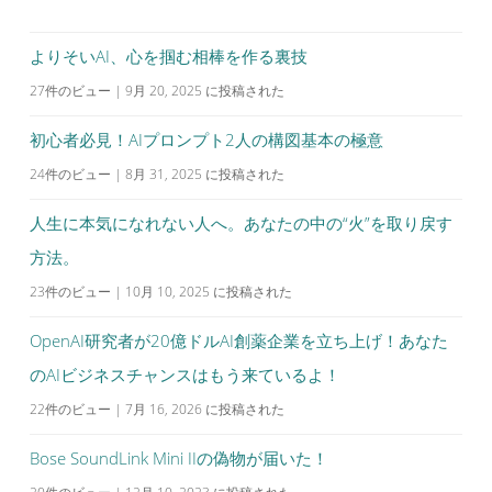
ー
シ
よりそいAI、心を掴む相棒を作る裏技
ョ
27件のビュー
|
9月 20, 2025 に投稿された
ン
初心者必見！AIプロンプト2人の構図基本の極意
24件のビュー
|
8月 31, 2025 に投稿された
人生に本気になれない人へ。あなたの中の“火”を取り戻す
方法。
23件のビュー
|
10月 10, 2025 に投稿された
OpenAI研究者が20億ドルAI創薬企業を立ち上げ！あなた
のAIビジネスチャンスはもう来ているよ！
22件のビュー
|
7月 16, 2026 に投稿された
Bose SoundLink Mini IIの偽物が届いた！