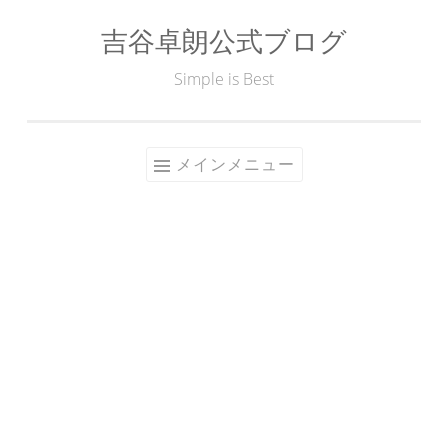
吉谷卓朗公式ブログ
コ
ン
Simple is Best
テ
ン
ツ
メインメニュー
へ
ス
キ
ッ
プ