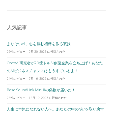
稿
ナ
ビ
人気記事
ゲ
ー
シ
よりそいAI、心を掴む相棒を作る裏技
ョ
26件のビュー
|
9月 20, 2025 に投稿された
ン
OpenAI研究者が20億ドルAI創薬企業を立ち上げ！あなた
のAIビジネスチャンスはもう来ているよ！
24件のビュー
|
7月 16, 2026 に投稿された
Bose SoundLink Mini IIの偽物が届いた！
23件のビュー
|
12月 10, 2023 に投稿された
人生に本気になれない人へ。あなたの中の“火”を取り戻す