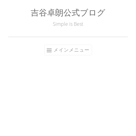
吉谷卓朗公式ブログ
コ
ン
Simple is Best
テ
ン
ツ
メインメニュー
へ
ス
キ
ッ
プ