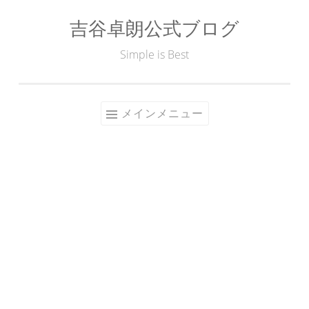
吉谷卓朗公式ブログ
コ
ン
Simple is Best
テ
ン
ツ
メインメニュー
へ
ス
キ
ッ
プ