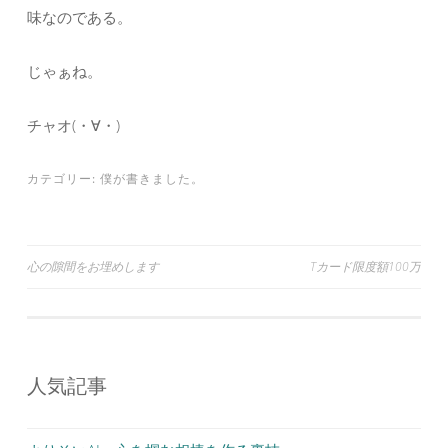
味なのである。
じゃぁね。
チャオ(・∀・)
カテゴリー:
僕が書きました。
投
心の隙間をお埋めします
Tカード限度額100万
稿
ナ
ビ
人気記事
ゲ
ー