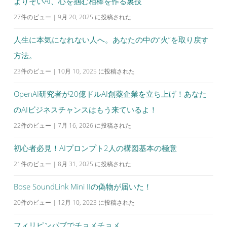
シ
よりそいAI、心を掴む相棒を作る裏技
ョ
27件のビュー
|
9月 20, 2025 に投稿された
ン
人生に本気になれない人へ。あなたの中の“火”を取り戻す
方法。
23件のビュー
|
10月 10, 2025 に投稿された
OpenAI研究者が20億ドルAI創薬企業を立ち上げ！あなた
のAIビジネスチャンスはもう来ているよ！
22件のビュー
|
7月 16, 2026 に投稿された
初心者必見！AIプロンプト2人の構図基本の極意
21件のビュー
|
8月 31, 2025 に投稿された
Bose SoundLink Mini IIの偽物が届いた！
20件のビュー
|
12月 10, 2023 に投稿された
フィリピンパブでチョメチョメ