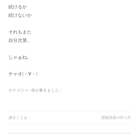
続けるか
続けないか
それもまた
自分次第。
じゃぁね。
チャオ(・∀・)
カテゴリー:
僕が書きました。
投
腹をくくる
情報資産の作り方
稿
ナ