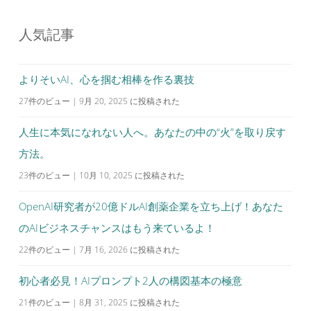
ビ
人気記事
ゲ
ー
シ
よりそいAI、心を掴む相棒を作る裏技
ョ
27件のビュー
|
9月 20, 2025 に投稿された
ン
人生に本気になれない人へ。あなたの中の“火”を取り戻す
方法。
23件のビュー
|
10月 10, 2025 に投稿された
OpenAI研究者が20億ドルAI創薬企業を立ち上げ！あなた
のAIビジネスチャンスはもう来ているよ！
22件のビュー
|
7月 16, 2026 に投稿された
初心者必見！AIプロンプト2人の構図基本の極意
21件のビュー
|
8月 31, 2025 に投稿された