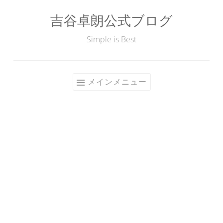
吉谷卓朗公式ブログ
コ
ン
Simple is Best
テ
ン
ツ
メインメニュー
へ
ス
キ
ッ
プ