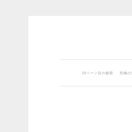
コ
ン
テ
ン
ツ
38ページ目の秘密
究極の
へ
ス
キ
ッ
プ