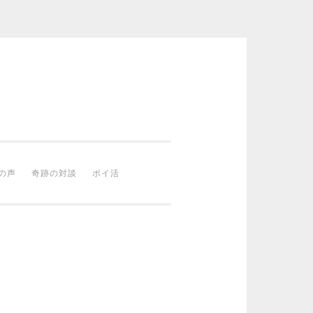
の声
奇跡の対談
ポイ活