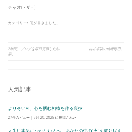
チャオ(・∀・)
カテゴリー:
僕が書きました。
投
2年間。ブログを毎日更新した結
吉谷卓朗の信者専用。
果。
稿
ナ
ビ
ゲ
人気記事
ー
シ
よりそいAI、心を掴む相棒を作る裏技
ョ
27件のビュー
|
9月 20, 2025 に投稿された
ン
人生に本気になれない人へ。あなたの中の“火”を取り戻す