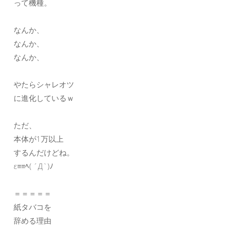
って機種。
なんか、
なんか、
なんか、
やたらシャレオツ
に進化しているｗ
ただ、
本体が1万以上
するんだけどね。
ε≡≡ﾍ( ´Д`)ﾉ
＝＝＝＝＝
紙タバコを
辞める理由