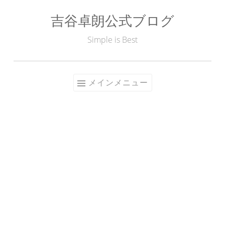
吉谷卓朗公式ブログ
コ
ン
Simple is Best
テ
ン
ツ
メインメニュー
へ
ス
キ
ッ
プ