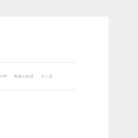
の声
奇跡の対談
ポイ活