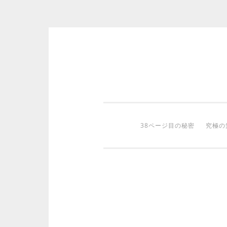
コ
ン
テ
ン
ツ
38ページ目の秘密
究極の
へ
ス
キ
ッ
プ