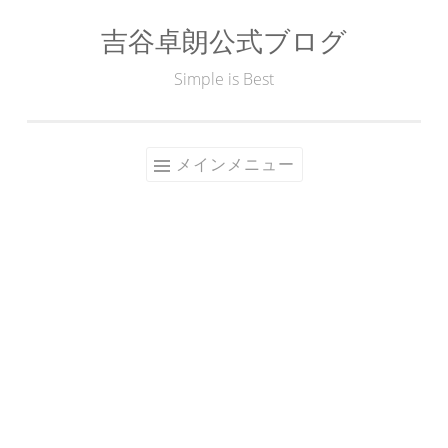
吉谷卓朗公式ブログ
コ
ン
Simple is Best
テ
ン
ツ
メインメニュー
へ
ス
キ
ッ
プ