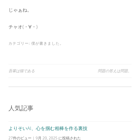
じゃぁね。
チャオ(・∀・)
カテゴリー:
僕が書きました。
投
吾輩は猫である
問題の答えは問題。
稿
ナ
ビ
人気記事
ゲ
ー
シ
よりそいAI、心を掴む相棒を作る裏技
ョ
27件のビュー
|
9月 20, 2025 に投稿された