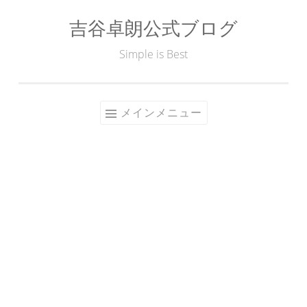
吉谷卓朗公式ブログ
コ
ン
Simple is Best
テ
ン
ツ
メインメニュー
へ
ス
キ
ッ
プ