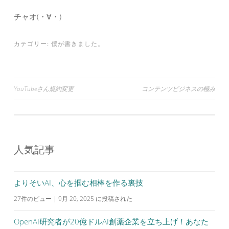
チャオ(・∀・)
カテゴリー:
僕が書きました。
投
YouTubeさん規約変更
コンテンツビジネスの極み
稿
ナ
ビ
人気記事
ゲ
ー
シ
よりそいAI、心を掴む相棒を作る裏技
ョ
27件のビュー
|
9月 20, 2025 に投稿された
ン
OpenAI研究者が20億ドルAI創薬企業を立ち上げ！あなた