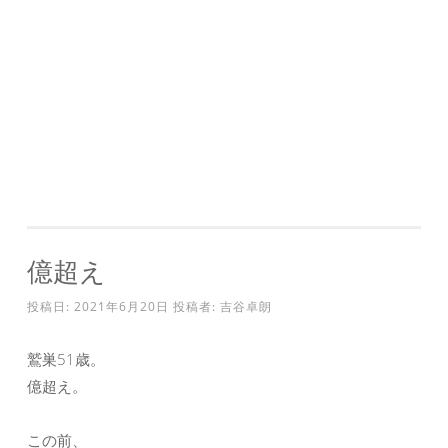
億超え
投稿日:
2021年6月20日
投稿者:
吉谷卓朗
鷲巣51歳。
億超え。
この前、