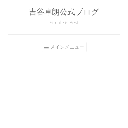
吉谷卓朗公式ブログ
コ
ン
Simple is Best
テ
ン
ツ
メインメニュー
へ
ス
キ
ッ
プ