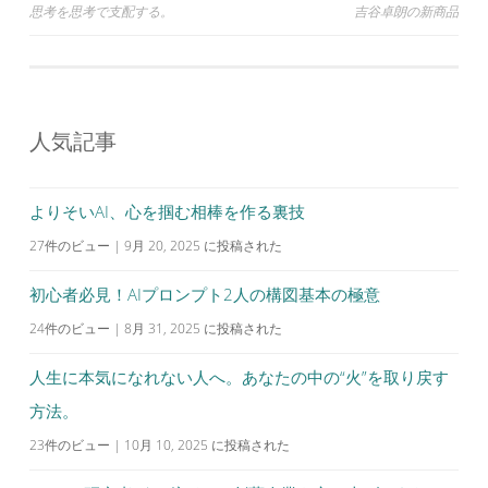
投
思考を思考で支配する。
吉谷卓朗の新商品
稿
ナ
ビ
人気記事
ゲ
ー
シ
よりそいAI、心を掴む相棒を作る裏技
ョ
27件のビュー
|
9月 20, 2025 に投稿された
ン
初心者必見！AIプロンプト2人の構図基本の極意
24件のビュー
|
8月 31, 2025 に投稿された
人生に本気になれない人へ。あなたの中の“火”を取り戻す
方法。
23件のビュー
|
10月 10, 2025 に投稿された