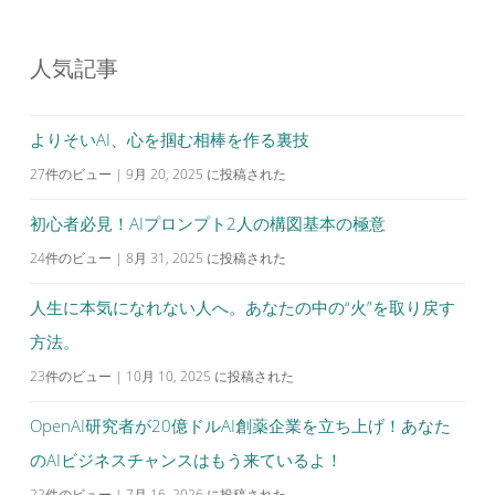
ナ
ビ
人気記事
ゲ
ー
シ
よりそいAI、心を掴む相棒を作る裏技
ョ
27件のビュー
|
9月 20, 2025 に投稿された
ン
初心者必見！AIプロンプト2人の構図基本の極意
24件のビュー
|
8月 31, 2025 に投稿された
人生に本気になれない人へ。あなたの中の“火”を取り戻す
方法。
23件のビュー
|
10月 10, 2025 に投稿された
OpenAI研究者が20億ドルAI創薬企業を立ち上げ！あなた
のAIビジネスチャンスはもう来ているよ！
22件のビュー
|
7月 16, 2026 に投稿された