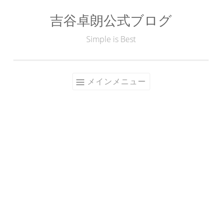
吉谷卓朗公式ブログ
コ
ン
Simple is Best
テ
ン
ツ
メインメニュー
へ
ス
キ
ッ
プ