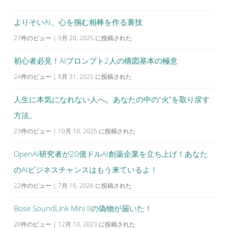
ー
シ
よりそいAI、心を掴む相棒を作る裏技
ョ
27件のビュー
|
9月 20, 2025 に投稿された
ン
初心者必見！AIプロンプト2人の構図基本の極意
24件のビュー
|
8月 31, 2025 に投稿された
人生に本気になれない人へ。あなたの中の“火”を取り戻す
方法。
23件のビュー
|
10月 10, 2025 に投稿された
OpenAI研究者が20億ドルAI創薬企業を立ち上げ！あなた
のAIビジネスチャンスはもう来ているよ！
22件のビュー
|
7月 16, 2026 に投稿された
Bose SoundLink Mini IIの偽物が届いた！
20件のビュー
|
12月 10, 2023 に投稿された