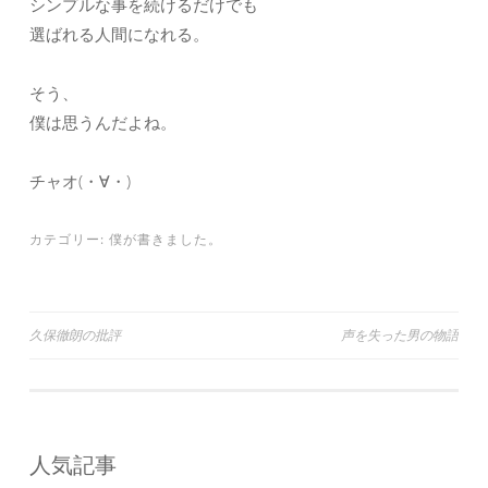
シンプルな事を続けるだけでも
選ばれる人間になれる。
そう、
僕は思うんだよね。
チャオ(・∀・)
カテゴリー:
僕が書きました。
投
久保徹朗の批評
声を失った男の物語
稿
ナ
ビ
人気記事
ゲ