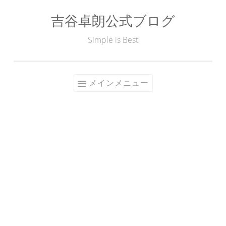
吉谷卓朗公式ブログ
コ
ン
Simple is Best
テ
ン
ツ
メインメニュー
へ
ス
キ
ッ
プ