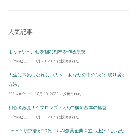
稿
ナ
ビ
人気記事
ゲ
ー
シ
よりそいAI、心を掴む相棒を作る裏技
ョ
28件のビュー
|
9月 20, 2025 に投稿された
ン
人生に本気になれない人へ。あなたの中の“火”を取り戻す
方法。
23件のビュー
|
10月 10, 2025 に投稿された
初心者必見！AIプロンプト2人の構図基本の極意
22件のビュー
|
8月 31, 2025 に投稿された
OpenAI研究者が20億ドルAI創薬企業を立ち上げ！あなた