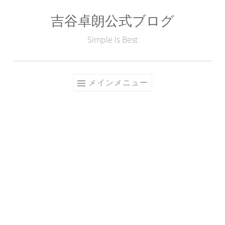
吉谷卓朗公式ブログ
コ
ン
Simple is Best
テ
ン
ツ
メインメニュー
へ
ス
キ
ッ
プ