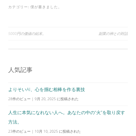
カテゴリー:
僕が書きました。
投
5000円の価値の結末。
副業の神との対話
稿
ナ
ビ
人気記事
ゲ
ー
シ
よりそいAI、心を掴む相棒を作る裏技
ョ
28件のビュー
|
9月 20, 2025 に投稿された
ン
人生に本気になれない人へ。あなたの中の“火”を取り戻す
方法。
23件のビュー
|
10月 10, 2025 に投稿された