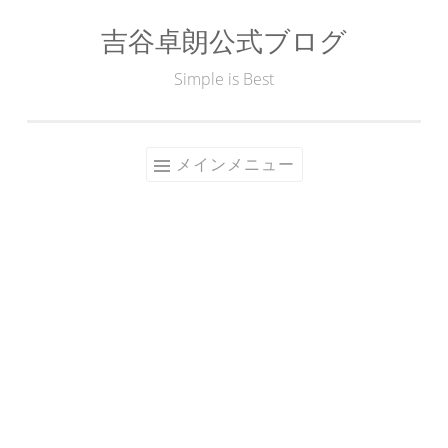
吉谷卓朗公式ブログ
コ
ン
Simple is Best
テ
ン
ツ
メインメニュー
へ
ス
キ
ッ
プ