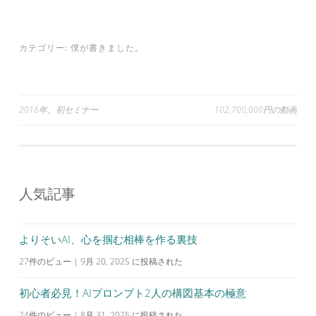
カテゴリー:
僕が書きました。
投
2016年。初セミナー
102,700,000円の動画
稿
ナ
ビ
人気記事
ゲ
ー
シ
よりそいAI、心を掴む相棒を作る裏技
ョ
27件のビュー
|
9月 20, 2025 に投稿された
ン
初心者必見！AIプロンプト2人の構図基本の極意
24件のビュー
|
8月 31, 2025 に投稿された