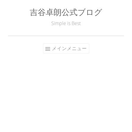
吉谷卓朗公式ブログ
コ
ン
Simple is Best
テ
ン
ツ
メインメニュー
へ
ス
キ
ッ
プ