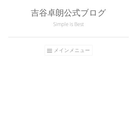
吉谷卓朗公式ブログ
コ
ン
Simple is Best
テ
ン
ツ
メインメニュー
へ
ス
キ
ッ
プ