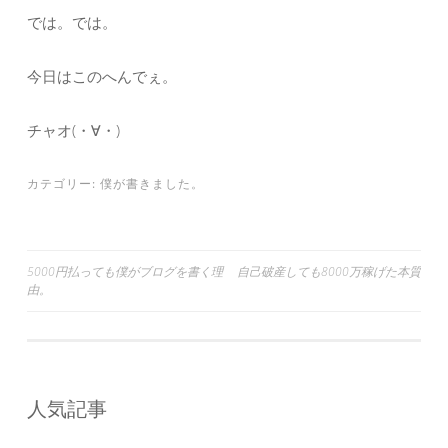
では。では。
今日はこのへんでぇ。
チャオ(・∀・)
カテゴリー:
僕が書きました。
投
5000円払っても僕がブログを書く理
自己破産しても8000万稼げた本質
由。
稿
ナ
ビ
ゲ
人気記事
ー