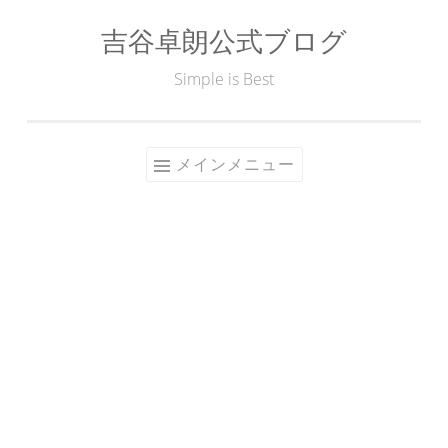
吉谷卓朗公式ブログ
コ
ン
Simple is Best
テ
ン
ツ
メインメニュー
へ
ス
キ
ッ
プ