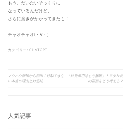
もう、だいたいそっくりに
なっているんだけど、
さらに磨きがかかってきたも！
チャオチャオ(・∀・)
カテゴリー:
CHATGPT
投
ノウハウ難民から脱出！行動できな
「終身雇用はもう無理」トヨタ社長
い本当の理由と対処法
の言葉をどう考える？
稿
ナ
ビ
ゲ
人気記事
ー
シ