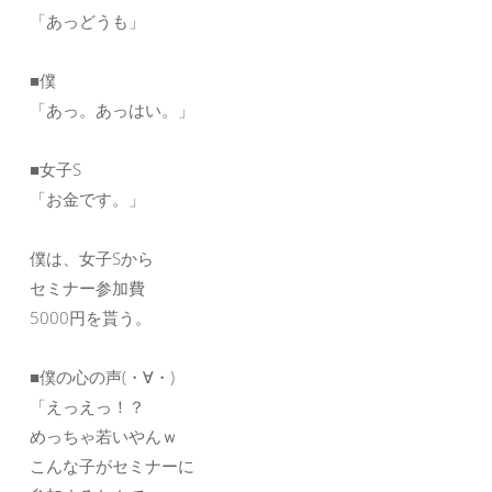
「あっどうも」
■僕
「あっ。あっはい。」
■女子S
「お金です。」
僕は、女子Sから
セミナー参加費
5000円を貰う。
■僕の心の声(・∀・)
「えっえっ！？
めっちゃ若いやんｗ
こんな子がセミナーに