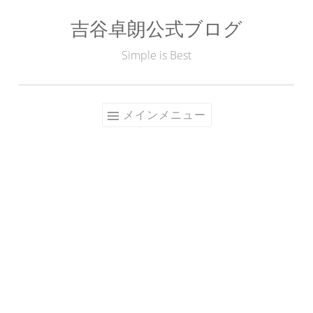
吉谷卓朗公式ブログ
コ
ン
Simple is Best
テ
ン
ツ
メインメニュー
へ
ス
キ
ッ
プ