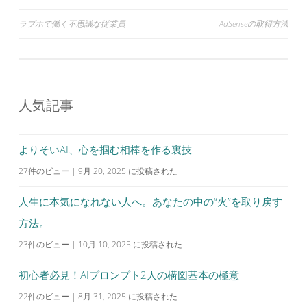
投
ラブホで働く不思議な従業員
AdSenseの取得方法
稿
ナ
ビ
人気記事
ゲ
ー
シ
よりそいAI、心を掴む相棒を作る裏技
ョ
27件のビュー
|
9月 20, 2025 に投稿された
ン
人生に本気になれない人へ。あなたの中の“火”を取り戻す
方法。
23件のビュー
|
10月 10, 2025 に投稿された
初心者必見！AIプロンプト2人の構図基本の極意
22件のビュー
|
8月 31, 2025 に投稿された