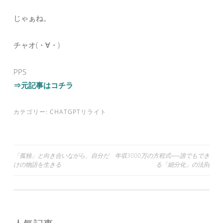
じゃぁね。
チャオ(・∀・)
PPS
⇒元記事はコチラ
カテゴリー:
CHATGPTリライト
投
「孤独」と向き合いながら、自分だ
年収3000万の方程式──誰でもでき
けの物語を生きる
る「細分化」の法則
稿
ナ
ビ
ゲ