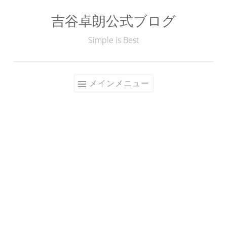
吉谷卓朗公式ブログ
コ
ン
Simple is Best
テ
ン
ツ
メインメニュー
へ
ス
キ
ッ
プ