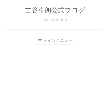
吉谷卓朗公式ブログ
コ
ン
Simple is Best
テ
ン
ツ
メインメニュー
へ
ス
キ
ッ
プ