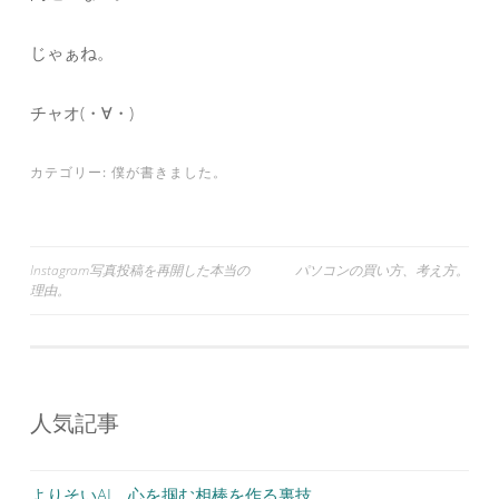
じゃぁね。
チャオ(・∀・)
カテゴリー:
僕が書きました。
投
Instagram写真投稿を再開した本当の
パソコンの買い方、考え方。
理由。
稿
ナ
ビ
ゲ
人気記事
ー
シ
よりそいAI、心を掴む相棒を作る裏技