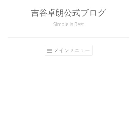
吉谷卓朗公式ブログ
コ
ン
Simple is Best
テ
ン
ツ
メインメニュー
へ
ス
キ
ッ
プ