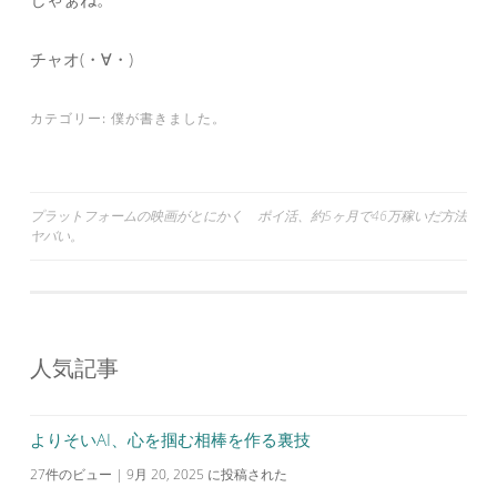
チャオ(・∀・)
カテゴリー:
僕が書きました。
投
プラットフォームの映画がとにかく
ポイ活、約5ヶ月で46万稼いだ方法
ヤバい。
稿
ナ
ビ
ゲ
人気記事
ー
シ
よりそいAI、心を掴む相棒を作る裏技
ョ
27件のビュー
|
9月 20, 2025 に投稿された
ン