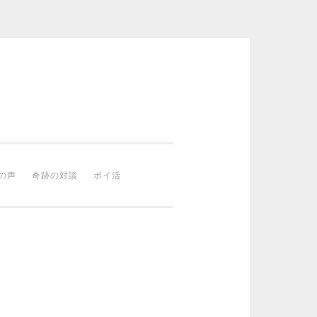
の声
奇跡の対談
ポイ活