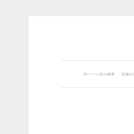
コ
ン
テ
ン
ツ
38ページ目の秘密
究極の
へ
ス
キ
ッ
プ