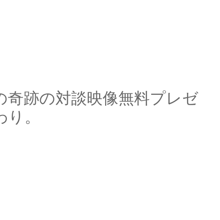
の奇跡の対談映像無料プレゼ
わり。
朗