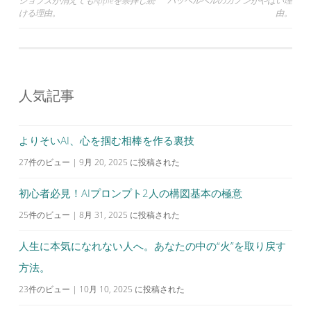
投
ジョブズが消えてもAppleを崇拝し続
パッヘルベルのカノンがやばい理
ける理由。
由。
稿
ナ
ビ
ゲ
人気記事
ー
シ
よりそいAI、心を掴む相棒を作る裏技
ョ
27件のビュー
|
9月 20, 2025 に投稿された
ン
初心者必見！AIプロンプト2人の構図基本の極意
25件のビュー
|
8月 31, 2025 に投稿された
人生に本気になれない人へ。あなたの中の“火”を取り戻す
方法。
23件のビュー
|
10月 10, 2025 に投稿された