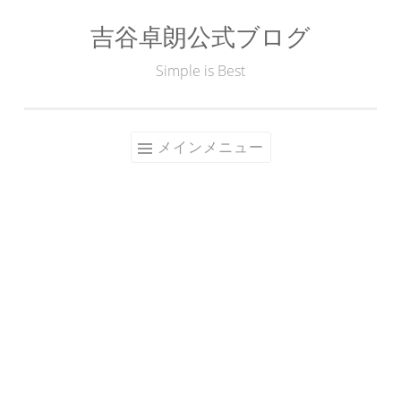
吉谷卓朗公式ブログ
コ
ン
Simple is Best
テ
ン
ツ
メインメニュー
へ
ス
キ
ッ
プ