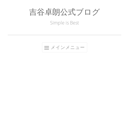
吉谷卓朗公式ブログ
コ
ン
Simple is Best
テ
ン
ツ
メインメニュー
へ
ス
キ
ッ
プ