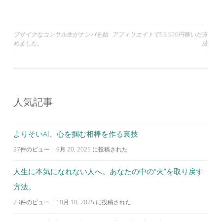
投
ブサイクなコンサル生がナンパを始
アフィリエイトで55,500円稼いだ方
めました。
法
稿
ナ
ビ
ゲ
人気記事
ー
シ
よりそいAI、心を掴む相棒を作る裏技
ョ
27件のビュー
|
9月 20, 2025 に投稿された
ン
人生に本気になれない人へ。あなたの中の“火”を取り戻す
方法。
23件のビュー
|
10月 10, 2025 に投稿された