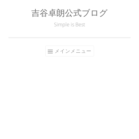
吉谷卓朗公式ブログ
コ
ン
Simple is Best
テ
ン
ツ
メインメニュー
へ
ス
キ
ッ
プ