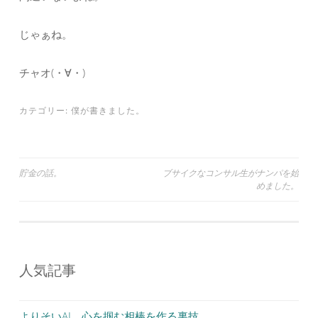
じゃぁね。
チャオ(・∀・)
カテゴリー:
僕が書きました。
投
貯金の話。
ブサイクなコンサル生がナンパを始
めました。
稿
ナ
ビ
ゲ
人気記事
ー
シ
よりそいAI、心を掴む相棒を作る裏技